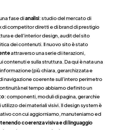
 una fase di
analisi
: studio del mercato di
di competitor diretti e di brand di prestigio
ura e dell’interior design, audit del sito
itica dei contenuti. Il nuovo sito è stato
iente
attraverso una serie di iterazioni,
ui contenuti e sulla struttura. Da qui è nata una
’informazione (più chiara, gerarchizzata e
 di navigazione coerente sull’intero perimetro
 continuità nel tempo abbiamo definito un
to
: componenti, moduli di pagina, gerarchie
utilizzo dei materiali visivi. Il design system è
rativo con cui aggiorniamo, manuteniamo ed
enendo coerenza visiva e di linguaggio