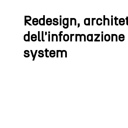
R
e
d
e
s
i
g
n
,
a
r
c
h
i
t
e
d
e
l
l
'
i
n
f
o
r
m
a
z
i
o
n
e
s
y
s
t
e
m