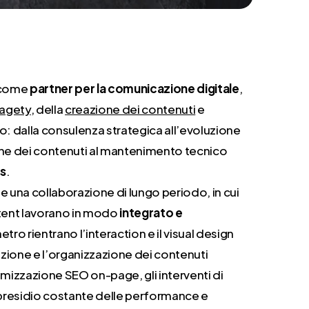
s come
partner per la comunicazione digitale
,
ragety
, della
creazione dei contenuti
e
sito: dalla consulenza strategica all’evoluzione
ione dei contenuti al mantenimento tecnico
s
.
 una collaborazione di lungo periodo, in cui
tent lavorano in modo
integrato e
etro rientrano l’interaction e il visual design
uzione e l’organizzazione dei contenuti
timizzazione SEO on-page, gli interventi di
 presidio costante delle performance e