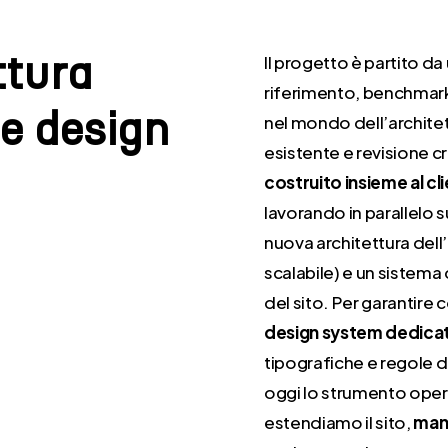
Il progetto è partito da
t
t
u
r
a
riferimento, benchmark 
e
d
e
s
i
g
n
nel mondo dell’architett
esistente e revisione cr
costruito insieme al cl
lavorando in parallelo s
nuova architettura dell
scalabile) e un sistema
del sito. Per garantire
design system dedica
tipografiche e regole di 
oggi lo strumento ope
estendiamo il sito,
mant