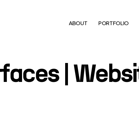
ABOUT
PORTFOLIO
r
f
a
c
e
s
|
W
e
b
s
i