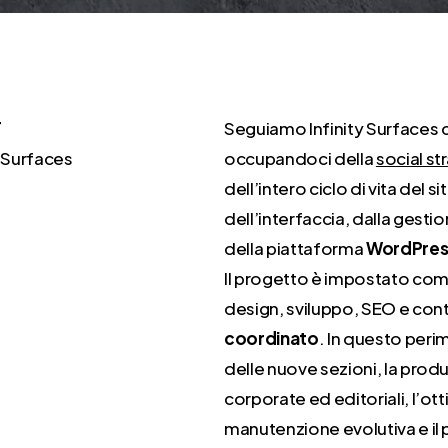
T
Seguiamo Infinity Surface
y Surfaces
occupandoci della
social st
dell’intero ciclo di vita del 
dell’interfaccia, dalla gest
della piattaforma
WordPres
Il progetto è impostato come
design, sviluppo, SEO e con
coordinato
. In questo perim
delle nuove sezioni, la prod
corporate ed editoriali, l’ot
manutenzione evolutiva e il