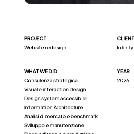
PROJECT
CLIEN
Website redesign
Infinit
WHAT WE DID
YEAR
Consulenza strategica
2026
Visual e interaction design
Design system accessibile
Information Architecture
Analisi di mercato e benchmark
Sviluppo e manutenzione