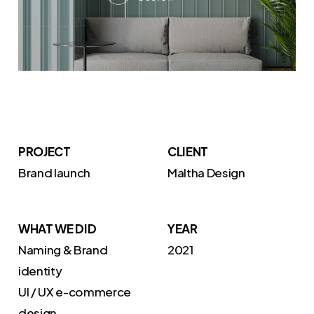
PROJECT
CLIENT
Brand launch
Maltha Design
WHAT WE DID
YEAR
Naming & Brand
2021
identity
UI / UX e-commerce
design