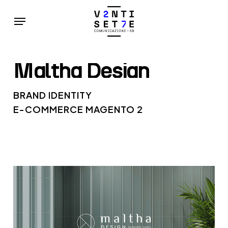
Skip
Menu
to
main
content
Maltha
Design
BRAND IDENTITY
E-COMMERCE MAGENTO 2