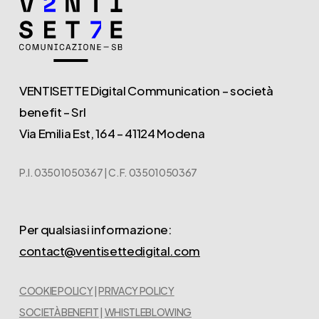
VENTISETTE Digital Communication – società
benefit – Srl
Via Emilia Est, 164 – 41124 Modena
P.I. 03501050367 | C.F. 03501050367
Per qualsiasi informazione:
contact@ventisettedigital.com
COOKIE POLICY
|
PRIVACY POLICY
SOCIETÀ BENEFIT
|
WHISTLEBLOWING