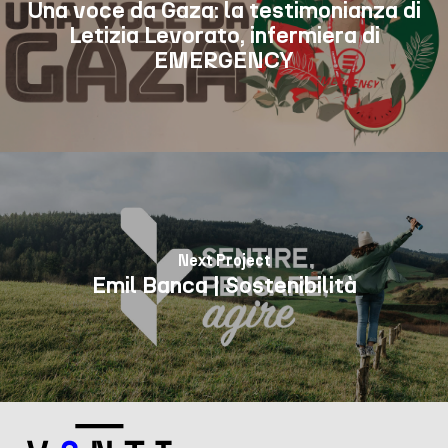
Una voce da Gaza: la testimonianza di
Letizia Levorato, infermiera di
EMERGENCY
Next Project
Emil Banca | Sostenibilità