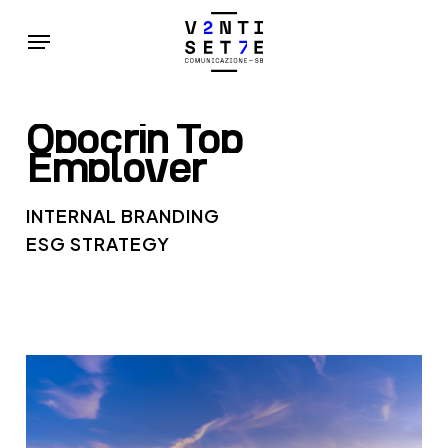
Skip
Menu
to
main
content
Opocrin
Top
Employer
INTERNAL BRANDING
ESG STRATEGY