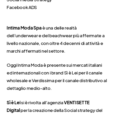
Facebook ADS
Intima Moda Spa
è una delle realtà
dell’underwear e del beachwear più affermate a
livello nazionale, con oltre 4 decenni di attività e
marchi affermati nel settore.
Oggi Intima Moda è presente sui mercati italiani
ed internazionali con i brand Sì è Lei per il canale
wholesale e Verdissima per il canale distributivo al
dettaglio medio-alto.
Sì è Lei
si è rivolta all’agenzia
VENTISETTE
Digital
per la creazione della Social strategy del