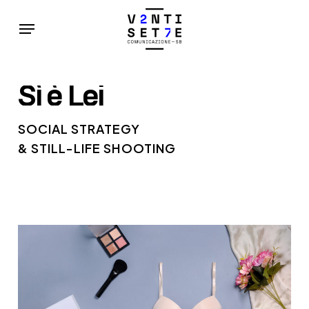
Skip
Menu
to
main
content
Sì
è
Lei
SOCIAL STRATEGY
& STILL-LIFE SHOOTING