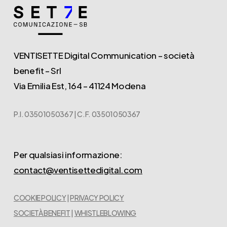
VENTISETTE Digital Communication – società
benefit – Srl
Via Emilia Est, 164 – 41124 Modena
P.I. 03501050367 | C.F. 03501050367
Per qualsiasi informazione:
contact@ventisettedigital.com
COOKIE POLICY
|
PRIVACY POLICY
SOCIETÀ BENEFIT
|
WHISTLEBLOWING