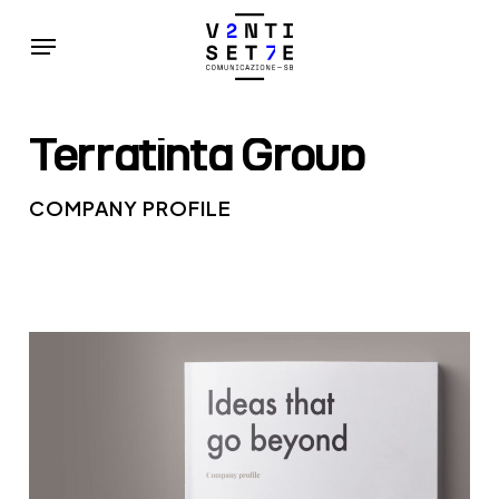
Skip
Menu
to
main
content
Terratinta
Group
COMPANY PROFILE