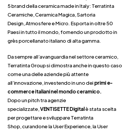
5 brand della ceramica made in Italy: Terratinta
Ceramiche, Ceramica Magica, Sartoria
Design, Atmosfere e Micro. Esporta in oltre 50
Paesi in tutto il mondo, fornendo un prodotto in
grès porcellanato italiano di alta gamma.
Da sempre all’avanguardia nel settore ceramico,
Terratinta Group si dimostra anche in questo caso
come una delle aziende più attente
all’innovazione, investendo in uno dei
primi e-
commerce italiani nel mondo ceramico.
Dopo un pitch tra agenzie
specializzate,
VENTISETTE Digital
è stata scelta
per progettare e sviluppare Terratinta
Shop, curandone la User Experience, la User