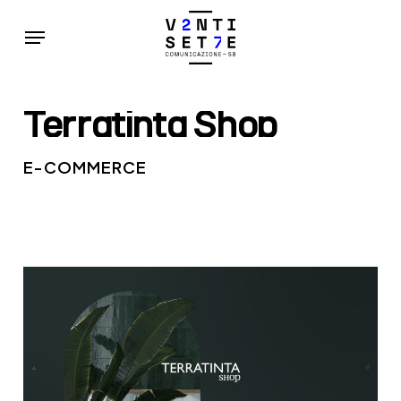
Skip
Menu
to
main
content
Terratinta
Shop
E-COMMERCE