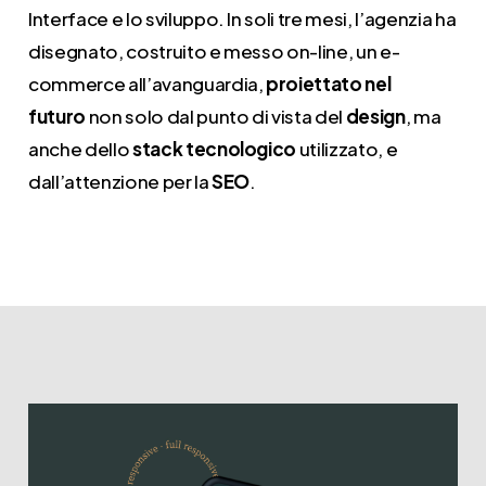
Interface e lo sviluppo. In soli tre mesi, l’agenzia ha
disegnato, costruito e messo on-line, un e-
commerce all’avanguardia,
proiettato nel
futuro
non solo dal punto di vista del
design
, ma
anche dello
stack tecnologico
utilizzato, e
dall’attenzione per la
SEO
.