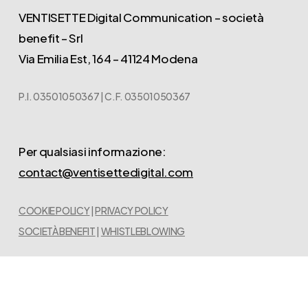
VENTISETTE Digital Communication – società
benefit – Srl
Via Emilia Est, 164 – 41124 Modena
P.I. 03501050367 | C.F. 03501050367
Per qualsiasi informazione:
contact@ventisettedigital.com
COOKIE POLICY
|
PRIVACY POLICY
SOCIETÀ BENEFIT
|
WHISTLEBLOWING