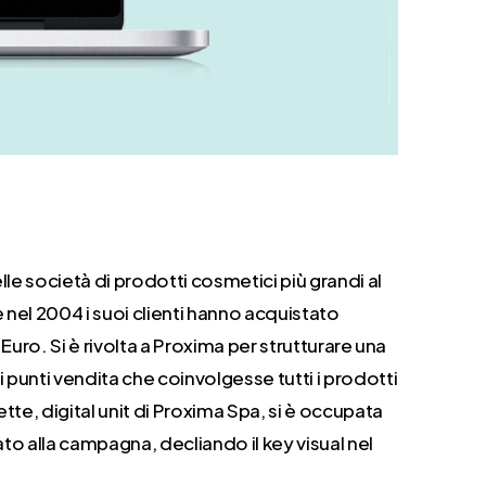
lle società di prodotti cosmetici più grandi al
 nel 2004 i suoi clienti hanno acquistato
 Euro. Si è rivolta a Proxima per strutturare una
unti vendita che coinvolgesse tutti i prodotti
ette, digital unit di Proxima Spa, si è occupata
to alla campagna, decliando il key visual nel