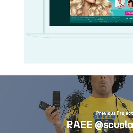
Previous Project
RAEE @scuola