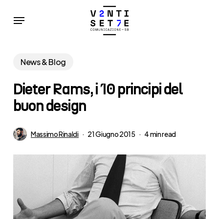
Skip
Menu
to
main
content
News & Blog
Dieter Rams, i 10 principi del
buon design
Massimo Rinaldi
21 Giugno 2015
4 min read