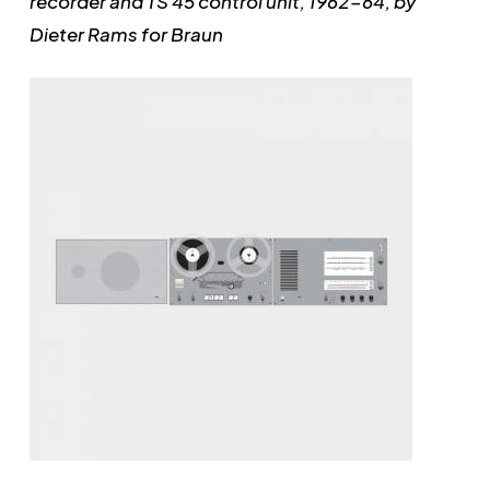
recorder and TS 45 control unit, 1962-64, by
Dieter Rams for Braun