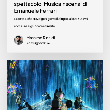
spettacolo ‘Musicainscena’ di
Emanuele Ferrari
La serata, che si svolgerà giovedì 2 luglio, alle 21:30, avrà
anche una significativa finalità…
Massimo Rinaldi
26 Giugno 2026
Ma
ha
ancora
senso
parlare
di
un