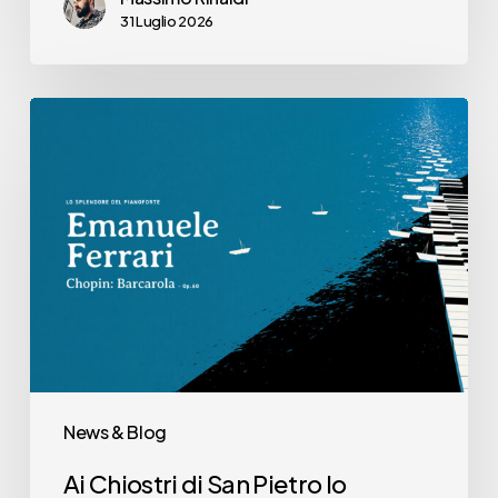
31 Luglio 2026
Ai
Chiostri
di
San
Pietro
lo
spettacolo
‘Musicainscena’
di
Emanuele
News & Blog
Ferrari
Ai Chiostri di San Pietro lo