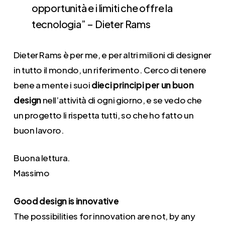
opportunità e i limiti che offre la
tecnologia” – Dieter Rams
Dieter Rams è per me, e per altri milioni di designer
in tutto il mondo, un riferimento. Cerco di tenere
bene a mente i suoi
dieci principi per un buon
design
nell’attività di ogni giorno, e se vedo che
un progetto li rispetta tutti, so che ho fatto un
buon lavoro.
Buona lettura.
Massimo
Good design is innovative
The possibilities for innovation are not, by any