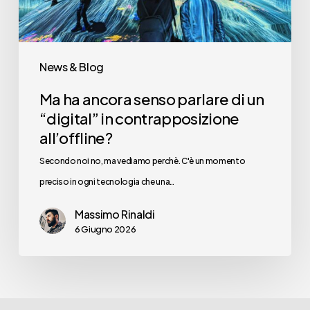
“digital”
in
contrapposizione
News & Blog
all’offline?
Ma ha ancora senso parlare di un
“digital” in contrapposizione
all’offline?
Secondo noi no, ma vediamo perchè. C'è un momento
preciso in ogni tecnologia che una…
Massimo Rinaldi
6 Giugno 2026