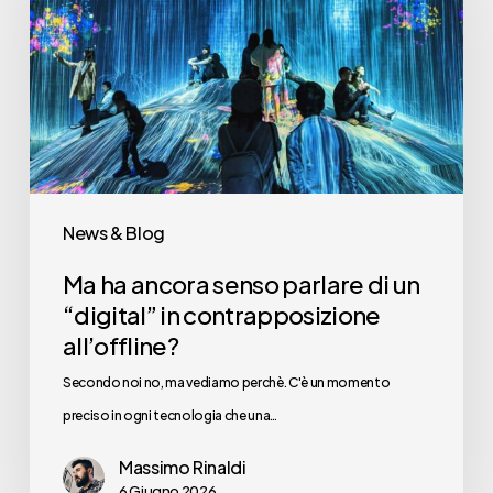
senso
parlare
di
un
“digital”
in
contrapposizione
News & Blog
all’offline?
Ma ha ancora senso parlare di un
“digital” in contrapposizione
all’offline?
Secondo noi no, ma vediamo perchè. C'è un momento
preciso in ogni tecnologia che una…
Massimo Rinaldi
6 Giugno 2026