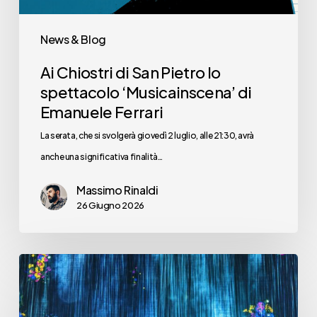
di
Emanuele
News & Blog
Ferrari
Ai Chiostri di San Pietro lo
spettacolo ‘Musicainscena’ di
Emanuele Ferrari
La serata, che si svolgerà giovedì 2 luglio, alle 21:30, avrà
anche una significativa finalità…
Massimo Rinaldi
26 Giugno 2026
Ma
ha
ancora