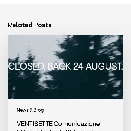
Related Posts
VENTISETTE
Comunicazione
SB chiude
dal
7
al
23
agosto.
News & Blog
VENTISETTE Comunicazione