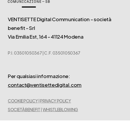
VENTISETTE Digital Communication – società
benefit – Srl
Via Emilia Est, 164 – 41124 Modena
P.I. 03501050367 | C.F. 03501050367
Per qualsiasi informazione:
contact@ventisettedigital.com
COOKIE POLICY
|
PRIVACY POLICY
SOCIETÀ BENEFIT
|
WHISTLEBLOWING