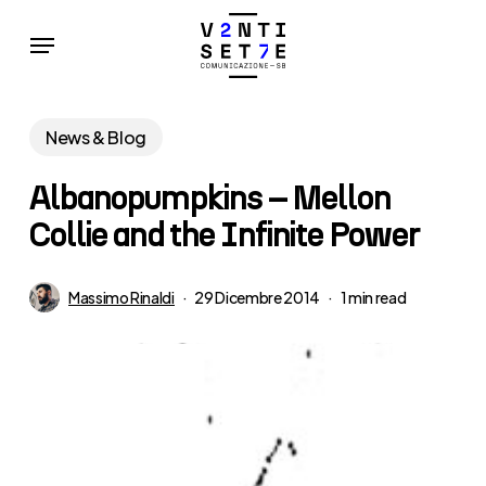
Skip
Menu
to
main
content
News & Blog
Albanopumpkins – Mellon
Collie and the Infinite Power
Massimo Rinaldi
29 Dicembre 2014
1 min read