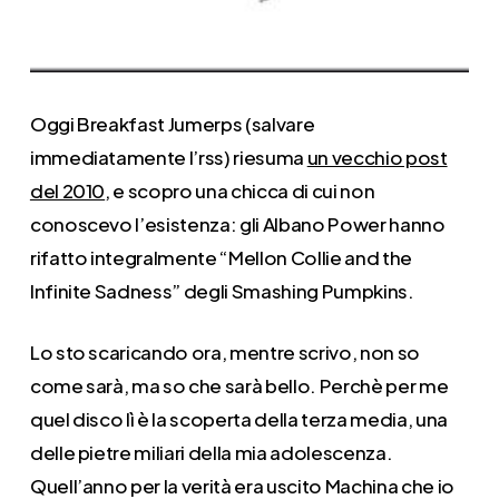
Oggi Breakfast Jumerps (salvare
immediatamente l’rss) riesuma
un vecchio post
del 2010
, e scopro una chicca di cui non
conoscevo l’esistenza: gli Albano Power hanno
rifatto integralmente “Mellon Collie and the
Infinite Sadness” degli Smashing Pumpkins.
Lo sto scaricando ora, mentre scrivo, non so
come sarà, ma so che sarà bello. Perchè per me
quel disco lì è la scoperta della terza media, una
delle pietre miliari della mia adolescenza.
Quell’anno per la verità era uscito Machina che io