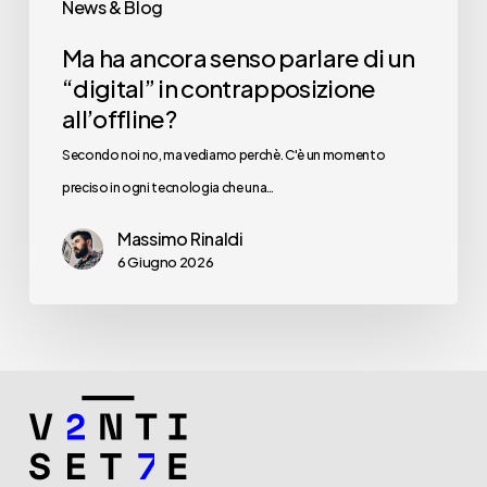
News & Blog
all’offline?
Ma ha ancora senso parlare di un
“digital” in contrapposizione
all’offline?
Secondo noi no, ma vediamo perchè. C'è un momento
preciso in ogni tecnologia che una…
Massimo Rinaldi
6 Giugno 2026