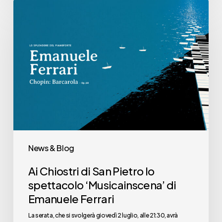
Ai
Chiostri
di
San
Pietro
lo
spettacolo
‘Musicainscena’
di
Emanuele
News & Blog
Ferrari
Ai Chiostri di San Pietro lo
spettacolo ‘Musicainscena’ di
Emanuele Ferrari
La serata, che si svolgerà giovedì 2 luglio, alle 21:30, avrà