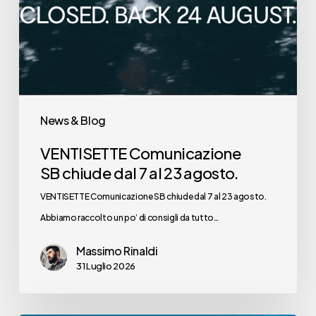
dal
7
al
23
agosto.
News & Blog
VENTISETTE Comunicazione
SB chiude dal 7 al 23 agosto.
VENTISETTE Comunicazione SB chiude dal 7 al 23 agosto.
Abbiamo raccolto un po’ di consigli da tutto…
Massimo Rinaldi
31 Luglio 2026