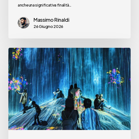
anche una significativa finalità…
Massimo Rinaldi
26 Giugno 2026
Ma
ha
ancora
senso
parlare
di
un
“digital”
in
contrapposizione