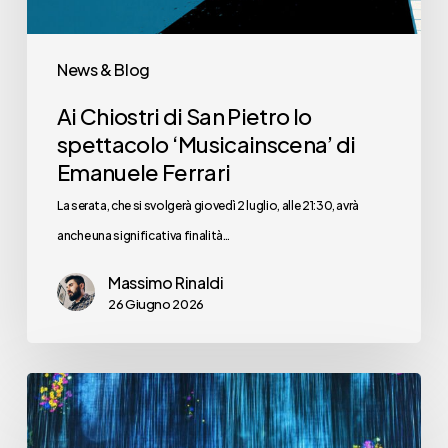
di
Emanuele
News & Blog
Ferrari
Ai Chiostri di San Pietro lo
spettacolo ‘Musicainscena’ di
Emanuele Ferrari
La serata, che si svolgerà giovedì 2 luglio, alle 21:30, avrà
anche una significativa finalità…
Massimo Rinaldi
26 Giugno 2026
Ma
ha
ancora