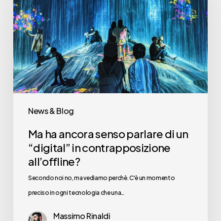
senso
parlare
di
un
“digital”
in
contrapposizione
News & Blog
all’offline?
Ma ha ancora senso parlare di un
“digital” in contrapposizione
all’offline?
Secondo noi no, ma vediamo perchè. C'è un momento
preciso in ogni tecnologia che una…
Massimo Rinaldi