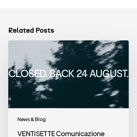
Related Posts
VENTISETTE
Comunicazione
SB chiude
dal
7
al
23
agosto.
News & Blog
VENTISETTE Comunicazione