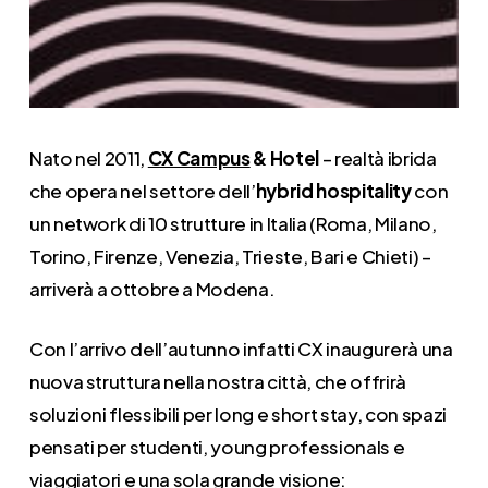
Nato nel 2011,
CX Campus
& Hotel
– realtà ibrida
che opera nel settore dell’
hybrid hospitality
con
un network di 10 strutture in Italia (Roma, Milano,
Torino, Firenze, Venezia, Trieste, Bari e Chieti) –
arriverà a ottobre a Modena.
Con l’arrivo dell’autunno infatti CX inaugurerà una
nuova struttura nella nostra città, che offrirà
soluzioni flessibili per long e short stay, con spazi
pensati per studenti, young professionals e
viaggiatori e una sola grande visione: