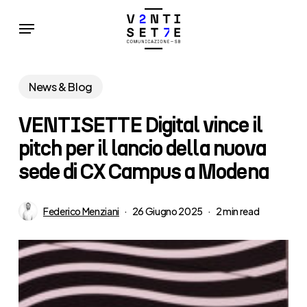
Skip
Menu
to
main
content
News & Blog
VENTISETTE Digital vince il
pitch per il lancio della nuova
sede di CX Campus a Modena
Federico Menziani
26 Giugno 2025
2 min read