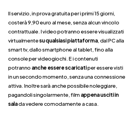
Il servizio, in prova gratuita per i primi 15 giorni,
costerà 9,90 euro al mese, senza alcun vincolo
contrattuale. I video potranno essere visualizzati
virtualmente
su qualsiasi piattaforma
, dal PC alla
smart tv, dallo smartphone al tablet, fino alla
console per videogiochi. E i contenuti
potranno
anche essere scaricati
per essere visti
in un secondo momento, senza una connessione
attiva. Inoltre sarà anche possibile noleggiare,
pagandoli singolarmente, film
appena usciti in
sala
da vedere comodamente a casa.