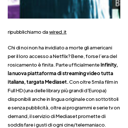
ripubblichiamo da
wired.it
Chi di noi non ha invidiato a morte gli americani
per il loro accesso a Netflix? Bene, forse l’era del
rosicamento è finita. Parte ufficialmente
Infinity,
la nuova piattaforma di streaming video tutta
italiana, targata Mediaset.
Con oltre 5mila film in
Full HD (una delle library più grandi d’Europa)
disponibili anche in lingua originale con sottotitoli
e senza pubblicità, oltre ai programmi e serie tv on
demand, il servizio di Mediaset promette di
soddisfare i gusti di ogni cine/telemaniaco.