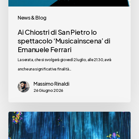
di
Emanuele
News & Blog
Ferrari
Ai Chiostri di San Pietro lo
spettacolo ‘Musicainscena’ di
Emanuele Ferrari
La serata, che si svolgerà giovedì 2 luglio, alle 21:30, avrà
anche una significativa finalità…
Massimo Rinaldi
26 Giugno 2026
Ma
ha
ancora