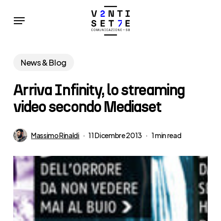
Skip
Menu
to
main
content
News & Blog
Arriva Infinity, lo streaming
video secondo Mediaset
Massimo Rinaldi
11 Dicembre 2013
1 min read