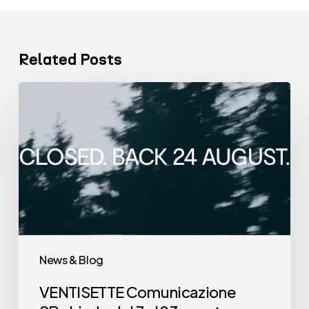
Related Posts
VENTISETTE
Comunicazione
SB chiude
dal
7
al
23
agosto.
News & Blog
VENTISETTE Comunicazione