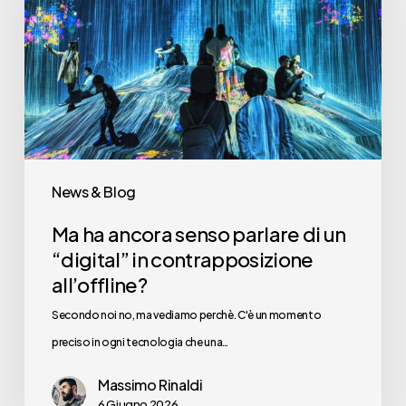
senso
parlare
di
un
“digital”
in
contrapposizione
News & Blog
all’offline?
Ma ha ancora senso parlare di un
“digital” in contrapposizione
all’offline?
Secondo noi no, ma vediamo perchè. C'è un momento
preciso in ogni tecnologia che una…
Massimo Rinaldi
6 Giugno 2026