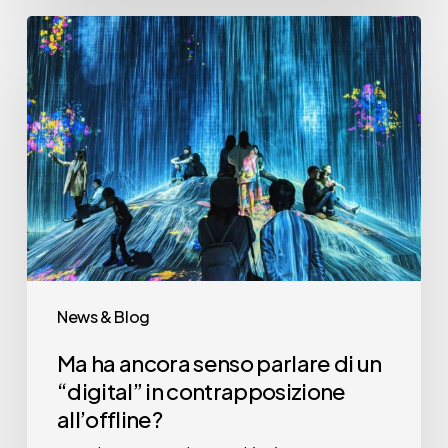
Ma
ha
ancora
senso
parlare
di
un
“digital”
in
contrapposizione
News & Blog
all’offline?
Ma ha ancora senso parlare di un
“digital” in contrapposizione
all’offline?