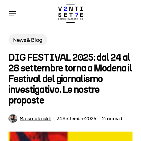
Skip
Menu
to
main
content
News & Blog
DIG FESTIVAL 2025: dal 24 al
28 settembre torna a Modena il
Festival del giornalismo
investigativo. Le nostre
proposte
Massimo Rinaldi
24 Settembre 2025
2 min read