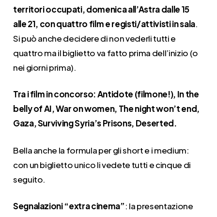
territori occupati, domenica all’Astra dalle 15
alle 21, con quattro film e registi/attivisti in sala
.
Si può anche decidere di non vederli tutti e
quattro ma il biglietto va fatto prima dell’inizio (o
nei giorni prima).
Tra i film in concorso: Antidote (filmone!), In the
belly of AI, War on women, The night won’t end,
Gaza, Surviving Syria’s Prisons, Deserted.
Bella anche la formula per gli short e i medium:
con un biglietto unico li vedete tutti e cinque di
seguito.
Segnalazioni “extra cinema”
: la presentazione