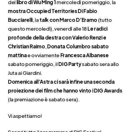
del
libro di Wu Ming 1
mercoledì pomeriggio, la
mostra Occupied Territories Di Fabio
Bucciarelli
, la
talk con Marco D’Eramo
(tutto
questo mercoledì), venerdì alle 18
Le radici
profonde della destra con Valerio Renzi e
Christian Raimo
,
Donata Columbro sabato
mattina
e ovviamente
Francesca Albanese
sabato pomeriggio, il
DIG Party
sabato sera allo
Juta ai Giardini.
Domenica all’Astra ci sarà infine una seconda
proiezione dei film che hanno vinto i DIG Awards
(la premiazione è sabato sera).
Vi aspettiamo!