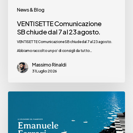
News & Blog
VENTISETTE Comunicazione
SB chiude dal 7 al 23 agosto.
VENTISETTE Comunicazione SB chiude dal 7 al 23 agosto.
Abbiamo raccolto un po’ di consigli da tutto…
Massimo Rinaldi
31 Luglio 2026
Ai
Chiostri
di
San
Pietro