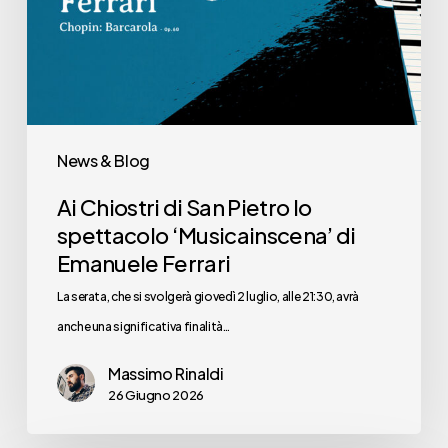
lo
spettacolo
‘Musicainscena’
di
Emanuele
News & Blog
Ferrari
Ai Chiostri di San Pietro lo
spettacolo ‘Musicainscena’ di
Emanuele Ferrari
La serata, che si svolgerà giovedì 2 luglio, alle 21:30, avrà
anche una significativa finalità…
Massimo Rinaldi
26 Giugno 2026