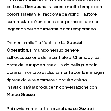
cui
Louis Theroux
ha trascorso molto tempo con i
coloni israeliani e li racconta da vicino; l’autore
sarà in sala ed è un’occasione per ascoltare une
leggenda del documentario contemporaneo.
Domenica alla Truffaut, alle 14:
Special
Operation
, film unico nel suo genere
sull’occupazione della centrale di Chernobyl da
parte delle truppe russe all’inizio della guerra in
Ucraina, montato esclusivamente con le immagini
riprese dalle telecamere a circuito chiuso.
In sala ci sarà la producer in conversazione con
Marco Grasso.
Poi ovviamente tutta la
maratona su Gaza e i