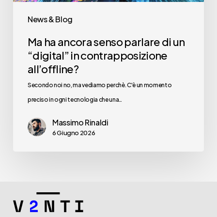
contrapposizione
News & Blog
all’offline?
Ma ha ancora senso parlare di un
“digital” in contrapposizione
all’offline?
Secondo noi no, ma vediamo perchè. C'è un momento
preciso in ogni tecnologia che una…
Massimo Rinaldi
6 Giugno 2026