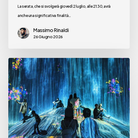
La serata, che si svolgerà giovedì 2 luglio, alle 21:30, avrà
anche una significativa finalità…
Massimo Rinaldi
26 Giugno 2026
Ma
ha
ancora
senso
parlare
di
un
“digital”
in