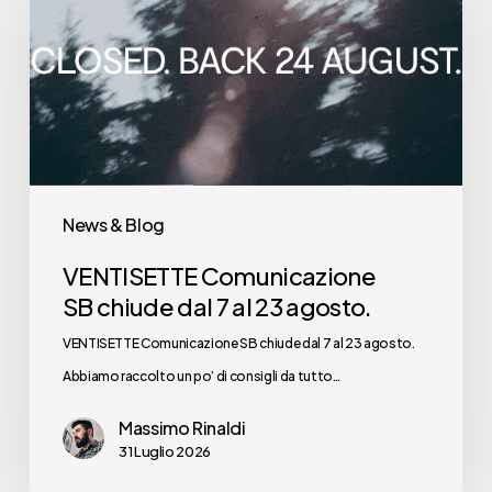
SB chiude
dal
7
al
23
agosto.
News & Blog
VENTISETTE Comunicazione
SB chiude dal 7 al 23 agosto.
VENTISETTE Comunicazione SB chiude dal 7 al 23 agosto.
Abbiamo raccolto un po’ di consigli da tutto…
Massimo Rinaldi
31 Luglio 2026