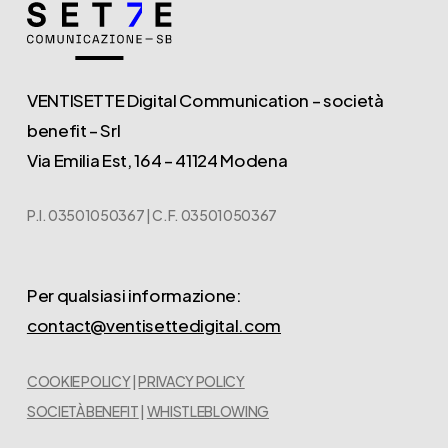
VENTISETTE Digital Communication – società
benefit – Srl
Via Emilia Est, 164 – 41124 Modena
P.I. 03501050367 | C.F. 03501050367
Per qualsiasi informazione:
contact@ventisettedigital.com
COOKIE POLICY
|
PRIVACY POLICY
SOCIETÀ BENEFIT
|
WHISTLEBLOWING