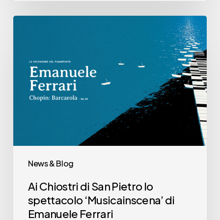
Ai
Chiostri
di
San
Pietro
lo
spettacolo
‘Musicainscena’
di
Emanuele
News & Blog
Ferrari
Ai Chiostri di San Pietro lo
spettacolo ‘Musicainscena’ di
Emanuele Ferrari