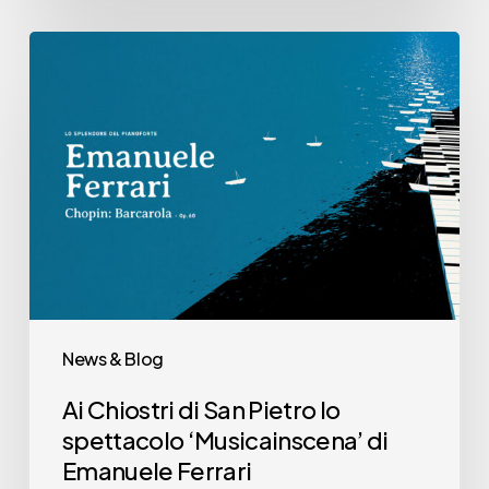
Ai
Chiostri
di
San
Pietro
lo
spettacolo
‘Musicainscena’
di
Emanuele
News & Blog
Ferrari
Ai Chiostri di San Pietro lo
spettacolo ‘Musicainscena’ di
Emanuele Ferrari