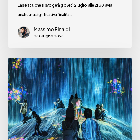
La serata, che si svolgerà giovedì 2 luglio, alle 21:30, avrà
anche una significativa finalità…
Massimo Rinaldi
26 Giugno 2026
Ma
ha
ancora
senso
parlare
di
un
“digital”
in