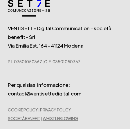
VENTISETTE Digital Communication – società
benefit – Srl
Via Emilia Est, 164 – 41124 Modena
P.I. 03501050367 | C.F. 03501050367
Per qualsiasi informazione:
contact@ventisettedigital.com
COOKIE POLICY
|
PRIVACY POLICY
SOCIETÀ BENEFIT
|
WHISTLEBLOWING