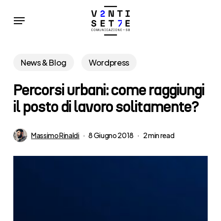
Skip
Menu
to
main
content
News & Blog
Wordpress
Percorsi urbani: come raggiungi
il posto di lavoro solitamente?
Massimo Rinaldi
8 Giugno 2018
2 min read