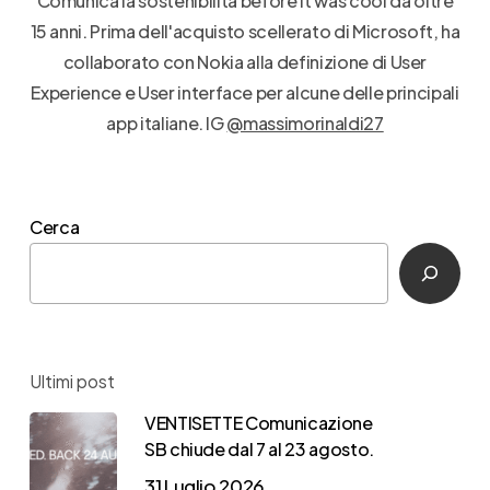
Comunica la sostenibilità before it was cool da oltre
15 anni. Prima dell'acquisto scellerato di Microsoft, ha
collaborato con Nokia alla definizione di User
Experience e User interface per alcune delle principali
app italiane. IG
@massimorinaldi27
Cerca
Ultimi post
VENTISETTE Comunicazione
SB chiude dal 7 al 23 agosto.
31 Luglio 2026