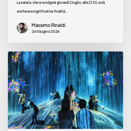
La serata, che si svolgerà giovedì 2 luglio, alle 21:30, avrà
anche una significativa finalità…
Massimo Rinaldi
26 Giugno 2026
Ma
ha
ancora
senso
parlare
di
un
“digital”
in