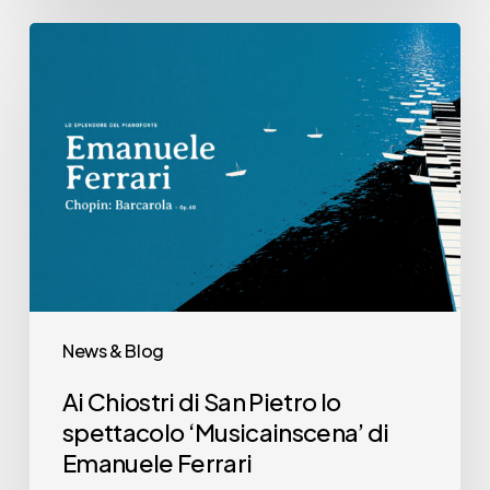
Ai
Chiostri
di
San
Pietro
lo
spettacolo
‘Musicainscena’
di
Emanuele
News & Blog
Ferrari
Ai Chiostri di San Pietro lo
spettacolo ‘Musicainscena’ di
Emanuele Ferrari