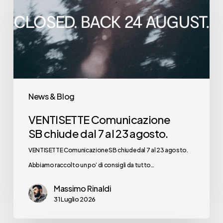
SB chiude
dal
7
al
23
agosto.
News & Blog
VENTISETTE Comunicazione
SB chiude dal 7 al 23 agosto.
VENTISETTE Comunicazione SB chiude dal 7 al 23 agosto.
Abbiamo raccolto un po’ di consigli da tutto…
Massimo Rinaldi
31 Luglio 2026