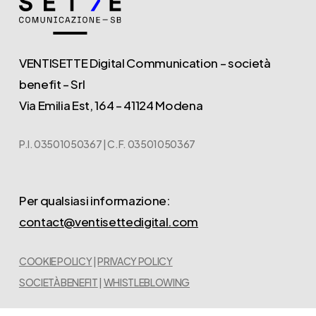
VENTISETTE Digital Communication – società
benefit – Srl
Via Emilia Est, 164 – 41124 Modena
P.I. 03501050367 | C.F. 03501050367
Per qualsiasi informazione:
contact@ventisettedigital.com
COOKIE POLICY
|
PRIVACY POLICY
SOCIETÀ BENEFIT
|
WHISTLEBLOWING