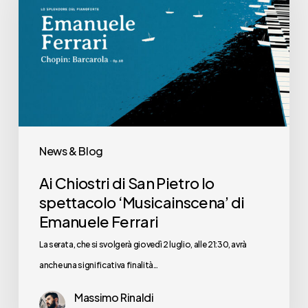
San
Pietro
lo
spettacolo
‘Musicainscena’
di
Emanuele
News & Blog
Ferrari
Ai Chiostri di San Pietro lo
spettacolo ‘Musicainscena’ di
Emanuele Ferrari
La serata, che si svolgerà giovedì 2 luglio, alle 21:30, avrà
anche una significativa finalità…
Massimo Rinaldi