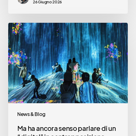
26 Giugno 2026
Ma
ha
ancora
senso
parlare
di
un
“digital”
in
contrapposizione
News & Blog
all’offline?
Ma ha ancora senso parlare di un