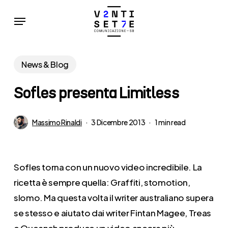
Skip
Menu
to
main
content
News & Blog
Sofles presenta Limitless
Massimo Rinaldi
3 Dicembre 2013
1 min read
Sofles torna con un nuovo video incredibile. La
ricetta è sempre quella: Graffiti, stomotion,
slomo. Ma questa volta il writer australiano supera
se stesso e aiutato dai writer Fintan Magee, Treas
e Queanch produce un video ancora più