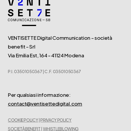
VENTISETTE Digital Communication – società
benefit – Srl
Via Emilia Est, 164 – 41124 Modena
P.I. 03501050367 | C.F. 03501050367
Per qualsiasi informazione:
contact@ventisettedigital.com
COOKIE POLICY
|
PRIVACY POLICY
SOCIETÀ BENEFIT
|
WHISTLEBLOWING