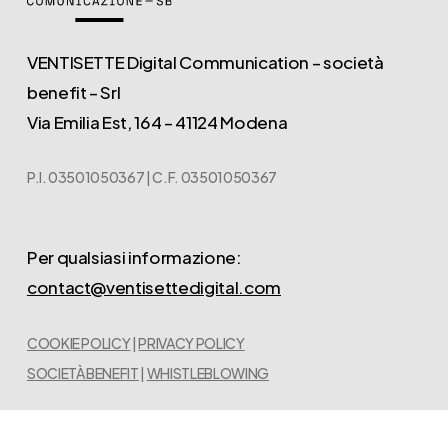
VENTISETTE Digital Communication – società
benefit – Srl
Via Emilia Est, 164 – 41124 Modena
P.I. 03501050367 | C.F. 03501050367
Per qualsiasi informazione:
contact@ventisettedigital.com
COOKIE POLICY
|
PRIVACY POLICY
SOCIETÀ BENEFIT
|
WHISTLEBLOWING