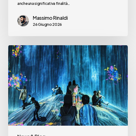
anche una significativa finalità…
Massimo Rinaldi
26 Giugno 2026
Ma
ha
ancora
senso
parlare
di
un
“digital”
in
contrapposizione