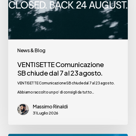
dal
7
al
23
agosto.
News & Blog
VENTISETTE Comunicazione
SB chiude dal 7 al 23 agosto.
VENTISETTE Comunicazione SB chiude dal 7 al 23 agosto.
Abbiamo raccolto un po’ di consigli da tutto…
Massimo Rinaldi
31 Luglio 2026