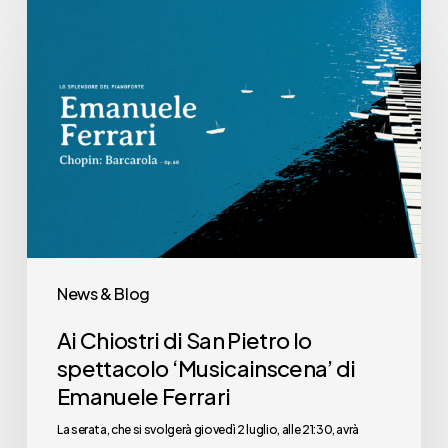
Ai
Chiostri
di
San
Pietro
lo
spettacolo
‘Musicainscena’
di
Emanuele
News & Blog
Ferrari
Ai Chiostri di San Pietro lo
spettacolo ‘Musicainscena’ di
Emanuele Ferrari
La serata, che si svolgerà giovedì 2 luglio, alle 21:30, avrà