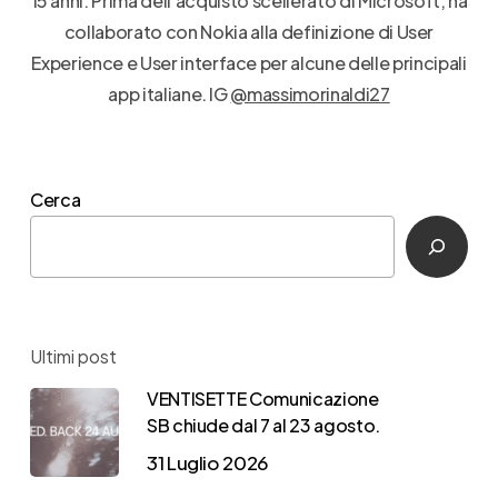
15 anni. Prima dell'acquisto scellerato di Microsoft, ha
collaborato con Nokia alla definizione di User
Experience e User interface per alcune delle principali
app italiane. IG
@massimorinaldi27
Cerca
Ultimi post
VENTISETTE Comunicazione
SB chiude dal 7 al 23 agosto.
31 Luglio 2026