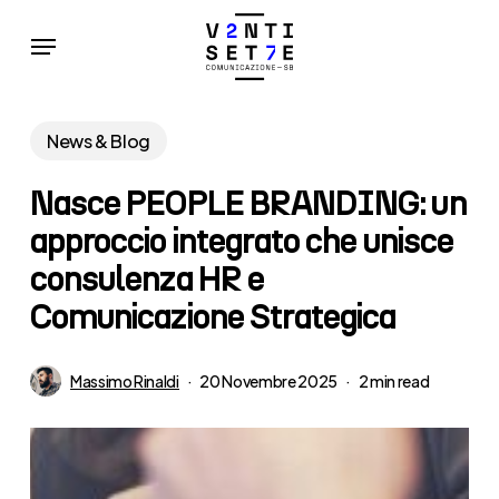
Skip
Menu
to
main
content
News & Blog
Nasce PEOPLE BRANDING: un
approccio integrato che unisce
consulenza HR e
Comunicazione Strategica
Massimo Rinaldi
20 Novembre 2025
2 min read