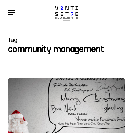
Skip
Menu
to
main
content
Tag
community management