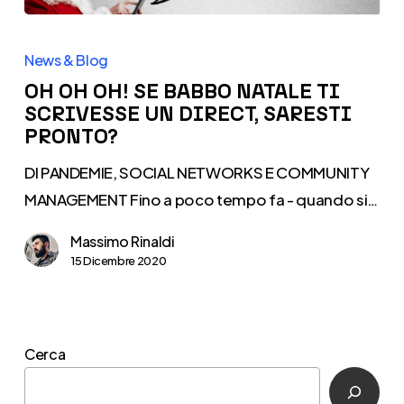
OH
OH
News & Blog
OH!
OH OH OH! SE BABBO NATALE TI
SE
SCRIVESSE UN DIRECT, SARESTI
PRONTO?
BABBO
NATALE
DI PANDEMIE, SOCIAL NETWORKS E COMMUNITY
TI
MANAGEMENT Fino a poco tempo fa - quando si…
SCRIVESSE
Massimo Rinaldi
UN
15 Dicembre 2020
DIRECT,
SARESTI
PRONTO?
Cerca