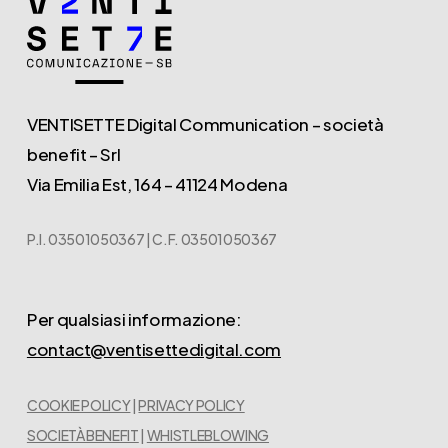
VENTISETTE Digital Communication – società
benefit – Srl
Via Emilia Est, 164 – 41124 Modena
P.I. 03501050367 | C.F. 03501050367
Per qualsiasi informazione:
contact@ventisettedigital.com
COOKIE POLICY
|
PRIVACY POLICY
SOCIETÀ BENEFIT
|
WHISTLEBLOWING