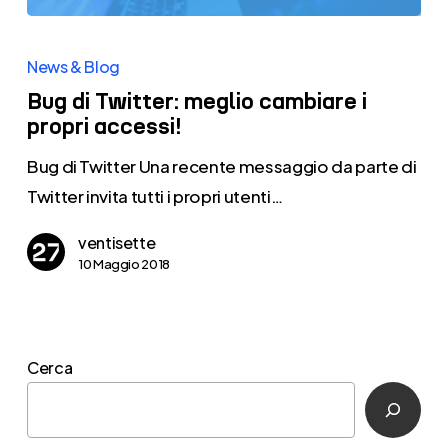
Bug
di
News & Blog
Twitter:
Bug di Twitter: meglio cambiare i
meglio
propri accessi!
cambiare
Bug di Twitter Una recente messaggio da parte di
i
Twitter invita tutti i propri utenti…
propri
accessi!
ventisette
10 Maggio 2018
Cerca