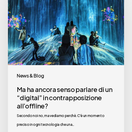
ha
ancora
senso
parlare
di
un
“digital”
in
contrapposizione
News & Blog
all’offline?
Ma ha ancora senso parlare di un
“digital” in contrapposizione
all’offline?
Secondo noi no, ma vediamo perchè. C'è un momento
preciso in ogni tecnologia che una…