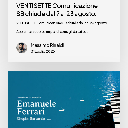
VENTISETTE Comunicazione
SB chiude dal 7 al 23 agosto.
VENTISETTE Comunicazione SB chiude dal 7 al 23 agosto.
Abbiamo raccolto un po’ di consigli da tutto…
Massimo Rinaldi
31 Luglio 2026
Ai
Chiostri
di
San
Pietro
lo
spettacolo