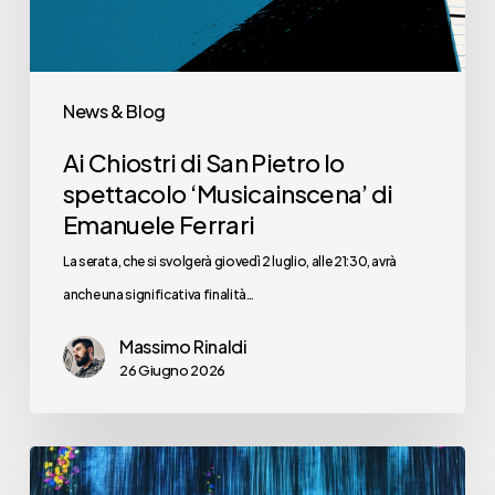
‘Musicainscena’
di
Emanuele
News & Blog
Ferrari
Ai Chiostri di San Pietro lo
spettacolo ‘Musicainscena’ di
Emanuele Ferrari
La serata, che si svolgerà giovedì 2 luglio, alle 21:30, avrà
anche una significativa finalità…
Massimo Rinaldi
26 Giugno 2026
Ma