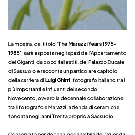
La mostra, dal titolo
‘The Marazzi Years 1975-
1985’
, sarà esposta negli spazi dell’Appartamento
dei Giganti, da poco riallestiti, del Palazzo Ducale
di Sassuolo e racconta un particolare capitolo
della carriera di
Luigi Ghirri
, fotografo italiano tra i
più importanti e influenti del secondo
Novecento, ovvero la decennale collaborazione
tra il fotografo e Marazzi, azienda di ceramiche
fondata negli anni Trenta proprio a Sassuolo.
Conservato per decenni negli archivi dell’azienda