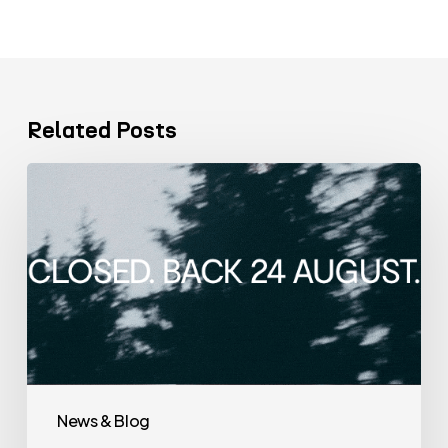
Related Posts
VENTISETTE
Comunicazione
SB chiude
dal
7
al
23
agosto.
News & Blog