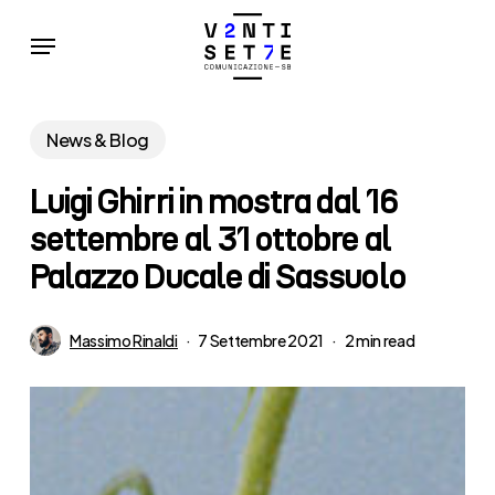
Skip
Menu
to
main
content
News & Blog
Luigi Ghirri in mostra dal 16
settembre al 31 ottobre al
Palazzo Ducale di Sassuolo
Massimo Rinaldi
7 Settembre 2021
2 min read