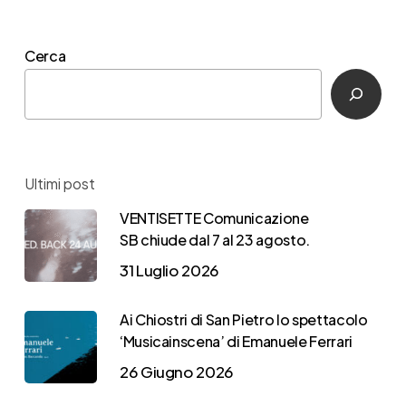
lanciato
da
Cerca
VENTISETTE
Ultimi post
VENTISETTE Comunicazione
SB chiude dal 7 al 23 agosto.
31 Luglio 2026
Ai Chiostri di San Pietro lo spettacolo
‘Musicainscena’ di Emanuele Ferrari
26 Giugno 2026