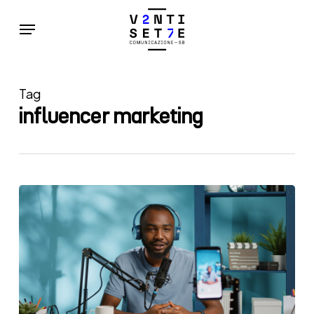
Skip
Menu
to
main
content
Tag
influencer marketing