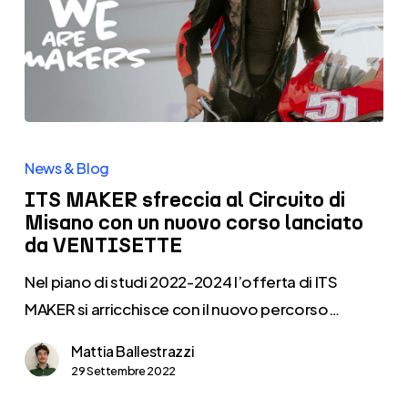
ITS
MAKER
News & Blog
sfreccia
ITS MAKER sfreccia al Circuito di
al
Misano con un nuovo corso lanciato
da VENTISETTE
Circuito
di
Nel piano di studi 2022-2024 l’offerta di ITS
Misano
MAKER si arricchisce con il nuovo percorso…
con
Mattia Ballestrazzi
un
29 Settembre 2022
nuovo
corso