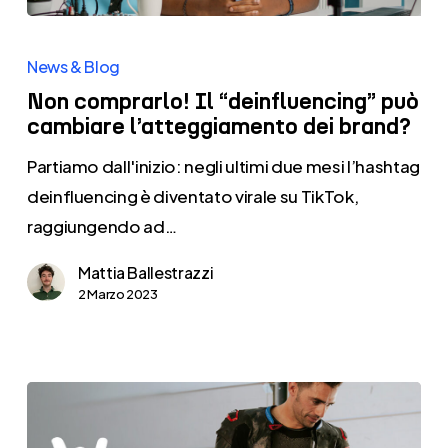
Non
comprarlo!
News & Blog
Il
Non comprarlo! Il “deinfluencing” può
“deinfluencing”
cambiare l’atteggiamento dei brand?
può
Partiamo dall'inizio: negli ultimi due mesi l’hashtag
cambiare
deinfluencing è diventato virale su TikTok,
l’atteggiamento
raggiungendo ad…
dei
brand?
Mattia Ballestrazzi
2 Marzo 2023